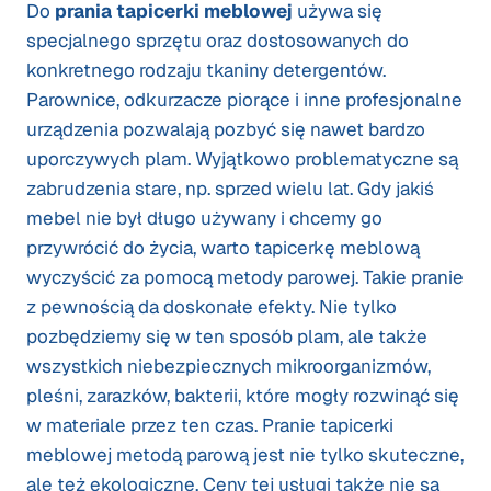
Do
prania
tapicerki
meblowej
używa się
specjalnego sprzętu oraz dostosowanych do
konkretnego rodzaju tkaniny detergentów.
Parownice, odkurzacze piorące i inne profesjonalne
urządzenia pozwalają pozbyć się nawet bardzo
uporczywych plam. Wyjątkowo problematyczne są
zabrudzenia stare, np. sprzed wielu lat. Gdy jakiś
mebel nie był długo używany i chcemy go
przywrócić do życia, warto tapicerkę meblową
wyczyścić za pomocą metody parowej. Takie pranie
z pewnością da doskonałe efekty. Nie tylko
pozbędziemy się w ten sposób plam, ale także
wszystkich niebezpiecznych mikroorganizmów,
pleśni, zarazków, bakterii, które mogły rozwinąć się
w materiale przez ten czas. Pranie tapicerki
meblowej metodą parową jest nie tylko skuteczne,
ale też ekologiczne. Ceny tej usługi także nie są