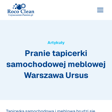
Przejdź
do
treści
Artykuły
Pranie tapicerki
samochodowej meblowej
Warszawa Ursus
Tapicerka samochodowa i meblowa brudzi się