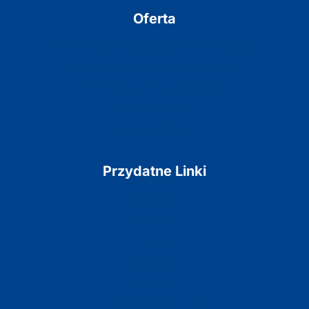
Oferta
Pranie tapicerki meblowej, kanap i sof
Pranie tapicerki samochodowej
Pranie dywanów i wykładzin
Pranie materacy
Pełna oferta
Przydatne Linki
Realizacje
Metoda
Cennik
Kontakt
Artykuły
Polityka prywatności