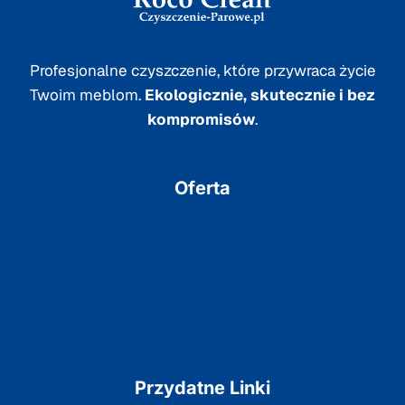
Profesjonalne czyszczenie, które przywraca życie
Twoim meblom.
Ekologicznie, skutecznie i bez
kompromisów
.
Oferta
Pranie tapicerki meblowej, kanap i sof
Pranie tapicerki samochodowej
Pranie dywanów i wykładzin
Pranie materacy
Pełna oferta
Przydatne Linki