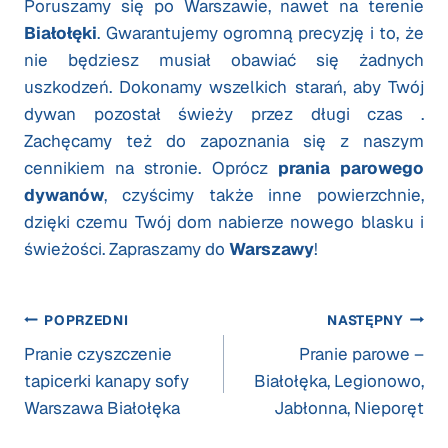
Poruszamy się po Warszawie, nawet na terenie
Białołęki
. Gwarantujemy ogromną precyzję i to, że
nie będziesz musiał obawiać się żadnych
uszkodzeń. Dokonamy wszelkich starań, aby Twój
dywan pozostał świeży przez długi czas .
Zachęcamy też do zapoznania się z naszym
cennikiem na stronie. Oprócz
prania parowego
dywanów
, czyścimy także inne powierzchnie,
dzięki czemu Twój dom nabierze nowego blasku i
świeżości. Zapraszamy do
Warszawy
!
Nawigacja
POPRZEDNI
NASTĘPNY
Pranie czyszczenie
Pranie parowe –
wpisu
tapicerki kanapy sofy
Białołęka, Legionowo,
Warszawa Białołęka
Jabłonna, Nieporęt