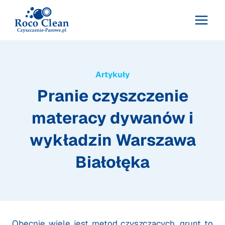
Przejdź
do
treści
Artykuły
Pranie czyszczenie
materacy dywanów i
wykładzin Warszawa
Białołęka
Obecnie wiele jest metod czyszczących, grunt to