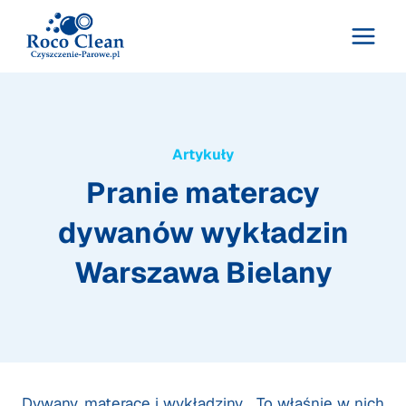
Przejdź
do
treści
Artykuły
Pranie materacy
dywanów wykładzin
Warszawa Bielany
Dywany, materace i wykładziny… To właśnie w nich